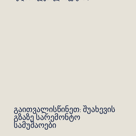
გაითვალისწინეთ: შუახევის
გზაზე სარემონტო
სამუშაოები