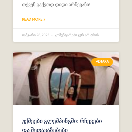
თქვენ გაქვთდ დიდი არჩევანი!
READ MORE »
იანვარი 28, 2023
კომენტარები ჯერ არ არის
ADJARA
უქმეები გლემპინგში: რჩევები
და შეთავაზებები