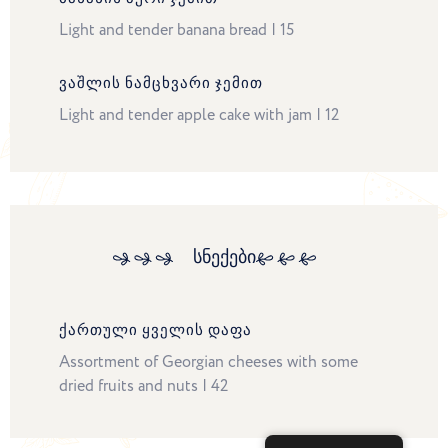
Light and tender banana bread | 15
ᲕᲐᲨᲚᲘᲡ ᲜᲐᲛᲪᲮᲕᲐᲠᲘ ᲯᲔᲛᲘᲗ
Light and tender apple cake with jam | 12
სნექები
ᲥᲐᲠᲗᲣᲚᲘ ᲧᲕᲔᲚᲘᲡ ᲓᲐᲤᲐ
Assortment of Georgian cheeses with some
dried fruits and nuts | 42