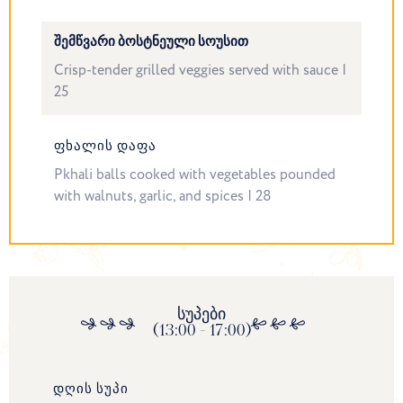
ᲨᲔᲛᲬᲕᲐᲠᲘ ᲑᲝᲡᲢᲜᲔᲣᲚᲘ ᲡᲝᲣᲡᲘᲗ
Crisp-tender grilled veggies served with sauce |
25
ᲤᲮᲐᲚᲘᲡ ᲓᲐᲤᲐ
Pkhali balls cooked with vegetables pounded
with walnuts, garlic, and spices | 28
სუპები
(13:00 - 17:00)
ᲓᲦᲘᲡ ᲡᲣᲞᲘ