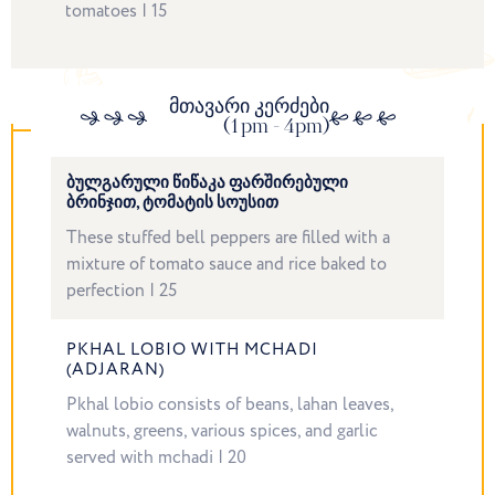
tomatoes | 15
მთავარი კერძები
(1pm - 4pm)
ᲑᲣᲚᲒᲐᲠᲣᲚᲘ ᲬᲘᲬᲐᲙᲐ ᲤᲐᲠᲨᲘᲠᲔᲑᲣᲚᲘ
ᲑᲠᲘᲜᲯᲘᲗ, ᲢᲝᲛᲐᲢᲘᲡ ᲡᲝᲣᲡᲘᲗ
These stuffed bell peppers are filled with a
mixture of tomato sauce and rice baked to
perfection | 25
PKHAL LOBIO WITH MCHADI
(ADJARAN)
Pkhal lobio consists of beans, lahan leaves,
walnuts, greens, various spices, and garlic
served with mchadi | 20