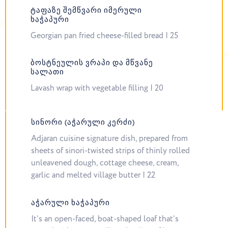
ᲢᲐᲤᲐᲖᲔ ᲨᲔᲛᲬᲕᲐᲠᲘ ᲘᲛᲔᲠᲣᲚᲘ
ᲮᲐᲭᲐᲞᲣᲠᲘ
Georgian pan fried cheese-filled bread | 25
ᲑᲝᲡᲢᲜᲔᲣᲚᲘᲡ ᲕᲠᲐᲞᲘ ᲓᲐ ᲛᲬᲕᲐᲜᲔ
ᲡᲐᲚᲐᲗᲘ
Lavash wrap with vegetable filling | 20
ᲡᲘᲜᲝᲠᲘ (ᲐᲭᲐᲠᲣᲚᲘ ᲙᲔᲠᲫᲘ)
Adjaran cuisine signature dish, prepared from
sheets of sinori-twisted strips of thinly rolled
unleavened dough, cottage cheese, cream,
garlic and melted village butter | 22
ᲐᲭᲐᲠᲣᲚᲘ ᲮᲐᲭᲐᲞᲣᲠᲘ
It’s an open-faced, boat-shaped loaf that’s