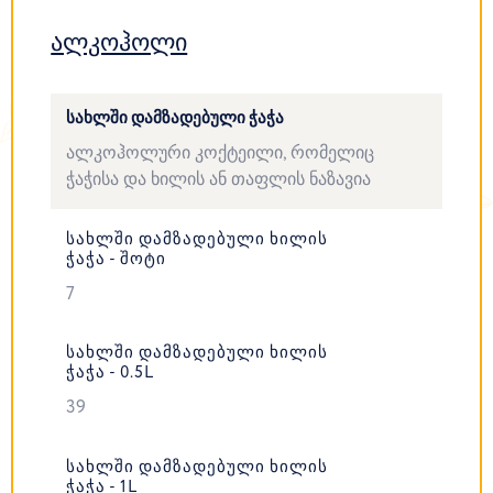
ალკოჰოლი
ᲡᲐᲮᲚᲨᲘ ᲓᲐᲛᲖᲐᲓᲔᲑᲣᲚᲘ ᲭᲐᲭᲐ
ალკოჰოლური კოქტეილი, რომელიც
ჭაჭისა და ხილის ან თაფლის ნაზავია
ᲡᲐᲮᲚᲨᲘ ᲓᲐᲛᲖᲐᲓᲔᲑᲣᲚᲘ ᲮᲘᲚᲘᲡ
ᲭᲐᲭᲐ - ᲨᲝᲢᲘ
7
ᲡᲐᲮᲚᲨᲘ ᲓᲐᲛᲖᲐᲓᲔᲑᲣᲚᲘ ᲮᲘᲚᲘᲡ
ᲭᲐᲭᲐ - 0.5L
39
ᲡᲐᲮᲚᲨᲘ ᲓᲐᲛᲖᲐᲓᲔᲑᲣᲚᲘ ᲮᲘᲚᲘᲡ
ᲭᲐᲭᲐ - 1L