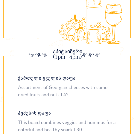
აპიტაიზერი
(1pm - 4pm)
ᲥᲐᲠᲗᲣᲚᲘ ᲧᲕᲔᲚᲘᲡ ᲓᲐᲤᲐ
Assortment of Georgian cheeses with some
dried fruits and nuts | 42
ᲰᲣᲛᲣᲡᲘᲡ ᲓᲐᲤᲐ
This board combines veggies and hummus for a
colorful and healthy snack | 30