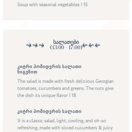
Soup with seasonal vegetables | 15
სალათები
(13:00 - 17:00)
ᲙᲘᲢᲠᲘ ᲞᲝᲛᲘᲓᲕᲠᲘᲡ ᲡᲐᲚᲐᲗᲘ
ᲜᲘᲒᲕᲖᲘᲗ
The salad is made with fresh delicious Georgian
tomatoes, cucumbers and greens. The nuts give
the dish its unique flavor | 18
ᲙᲘᲢᲠᲘ ᲞᲝᲛᲘᲓᲕᲠᲘᲡ ᲡᲐᲚᲐᲗᲘ
It is a classic salad, light, cooling, and oh-so
refreshing, made with sliced cucumbers & juicy