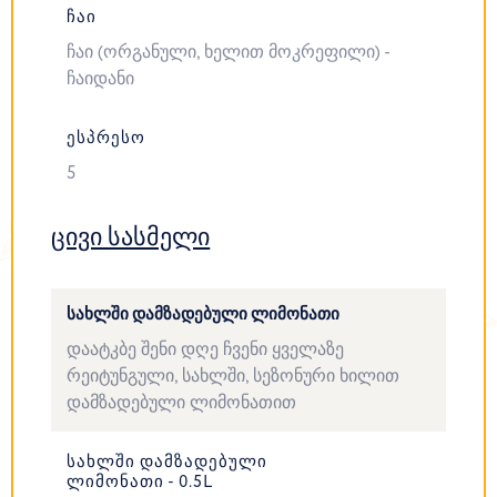
ᲩᲐᲘ
ჩაი (ორგანული, ხელით მოკრეფილი) -
ჩაიდანი
ᲔᲡᲞᲠᲔᲡᲝ
5
ცივი სასმელი
ᲡᲐᲮᲚᲨᲘ ᲓᲐᲛᲖᲐᲓᲔᲑᲣᲚᲘ ᲚᲘᲛᲝᲜᲐᲗᲘ
დაატკბე შენი დღე ჩვენი ყველაზე
რეიტუნგული, სახლში, სეზონური ხილით
დამზადებული ლიმონათით
ᲡᲐᲮᲚᲨᲘ ᲓᲐᲛᲖᲐᲓᲔᲑᲣᲚᲘ
ᲚᲘᲛᲝᲜᲐᲗᲘ - 0.5L