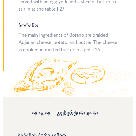
served with an egg yolk and a slice of butter to
stir in at the table | 27
ᲑᲝᲠᲐᲜᲝ
The main ingredients of Borano are braided
Adjarian cheese, potato, and butter. The cheese
is cooked in melted butter in a pot | 24
დესერტი
ᲑᲐᲜᲐᲜᲘᲡ ᲞᲣᲠᲘ ᲯᲔᲛᲘᲗ